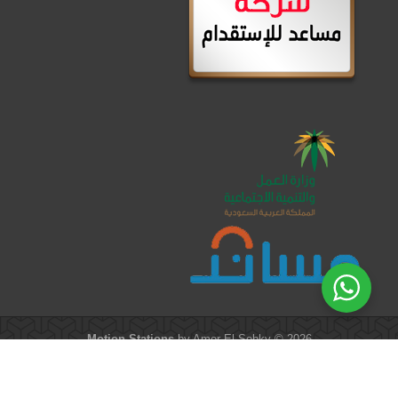
Motion Stations
by Amer El-Sobky © 2026
الرئيسية
/
من نحن
/
عرض الشهر
/
العروض
/
العمالة المنزلية
/
وصل حديثا
/
تواصل معنا