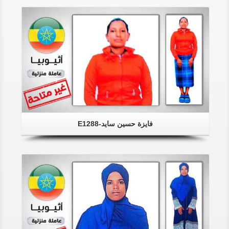
فايزة حسين سايد-E1288