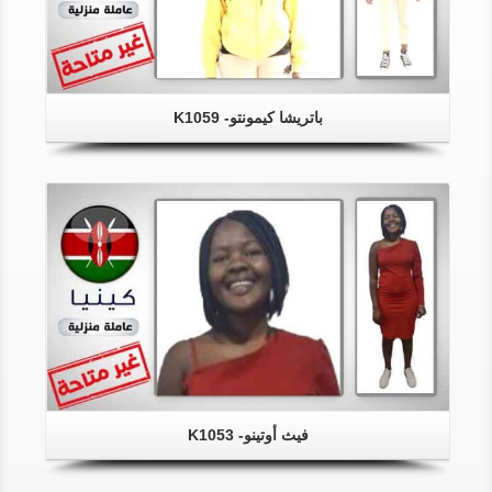
باتريشا كيمونتو- K1059
فيث أوتينو- K1053