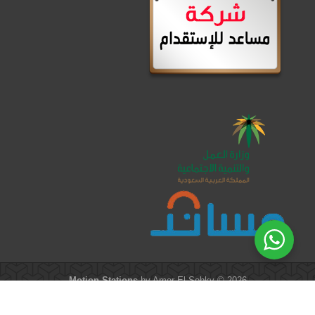
Motion Stations
by Amer El-Sobky © 2026
الرئيسية
/
من نحن
/
عرض الشهر
/
العروض
/
العمالة المنزلية
/