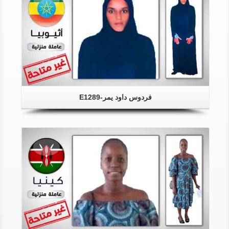
فردوس داود يمر-E1289