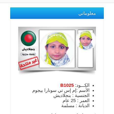
معلوماتي
الكـــود:
B1025
الأسم :إم إس تي سونارا بيجوم
الجنسية : بنجلاديش
العمر : 25 عام
الديانة : مسلمة