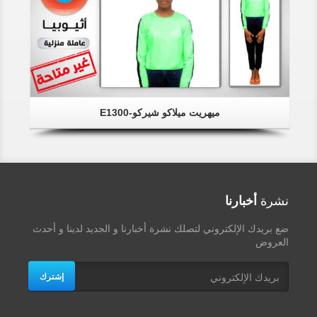
ميهريت ميلاكو شيركو-E1300
نشرة
أخبارنا
ضع بريدك الإلكتروني لتصلك نشرة أخبارنا و الجديد لدينا و أحدث
العروض
إشترك