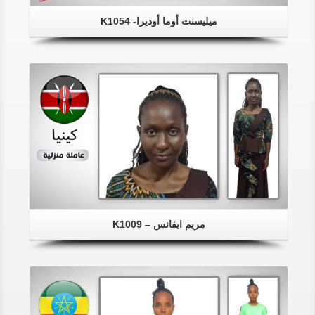
ميليسنت أوما أوديرا- K1054
مريم ايفانس – K1009