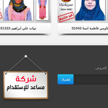
اومي فاطمة اسنا-S1042
نبيات علي ابراهيم-E1322
ث العروض
إشترك