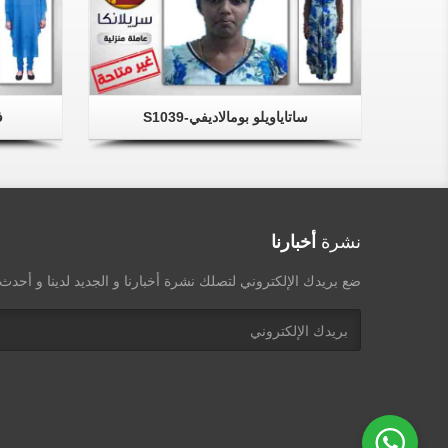
ساتاياويلو بومالاديفي-S1039
ف
نشرة
أخبارنا
ضع بريدك الإلكتروني لتصلك نشرة أخبارنا و الجديد لدينا و أحد