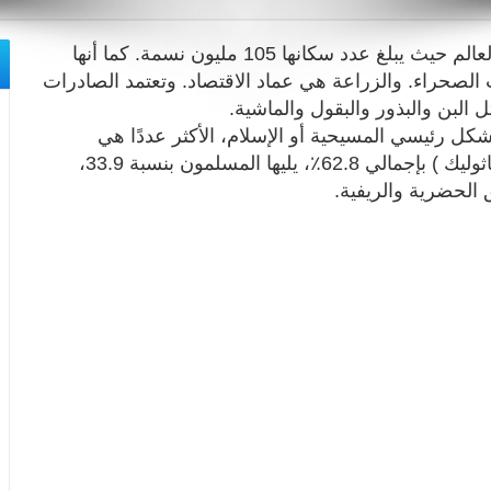
تعتبر إثيوبيا من أكثر البلدان اكتظاظا بالسكان في العالم حيث يبلغ عدد سكانها 105 مليون نسمة. كما أنها
الصحراء. والزراعة هي عماد الاقتصاد. وتعتمد الصادرات
البن والبذور والبقول والماشية.
بشكل رئيسي المسيحية أو الإسلام، الأكثر عددًا هي
المسيحية ( الأرثوذكسية الإثيوبية، البنتاي، الروم الكاثوليك ) بإجمالي 62.8٪، يليها المسلمون بنسبة 33.9،
ق الحضرية والريفية.