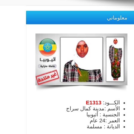
معلوماتي
الكـــود:
E1313
الأسم :مدينة كمال سراج
الجنسية : أثيوبيا
العمر :24 عام
الديانة : مسلمة