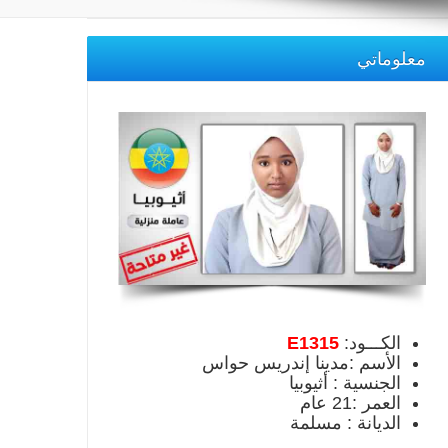
معلوماتي
الكـــود:
E1315
الأسم :مدينا إندريس حواس
الجنسية : أثيوبيا
العمر :21 عام
الديانة : مسلمة