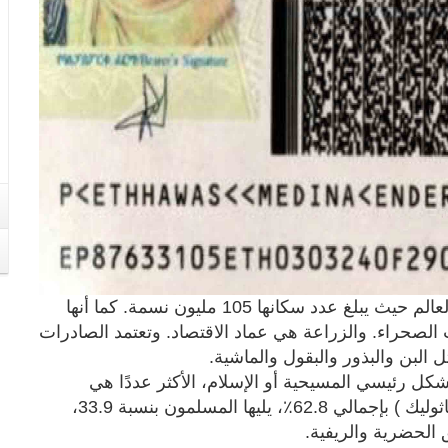
تعتبر إثيوبيا من أكثر البلدان اكتظاظا بالسكان في العالم حيث يبلغ عدد سكانها 105 مليون نسمة. كما أنها
الصحراء. والزراعة هي عماد الاقتصاد. وتعتمد الصادرات
البن والبذور والبقول والماشية.
بشكل رئيسي المسيحية أو الإسلام، الأكثر عددًا هي
المسيحية ( الأرثوذكسية الإثيوبية، البنتاي، الروم الكاثوليك ) بإجمالي 62.8٪، يليها المسلمون بنسبة 33.9،
ق الحضرية والريفية.