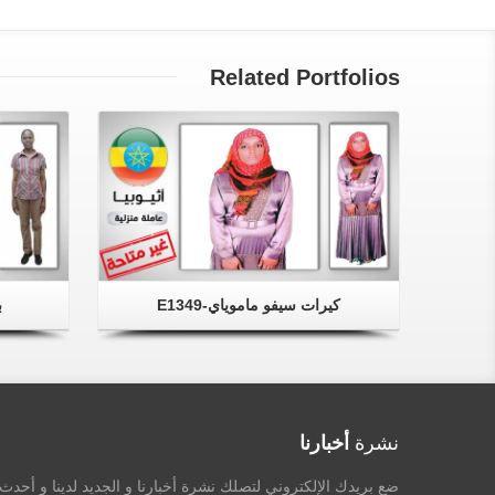
Related Portfolios
كيرات سيفو ماموياي-E1349
ب
نشرة
أخبارنا
ضع بريدك الإلكتروني لتصلك نشرة أخبارنا و الجديد لدينا و أحد