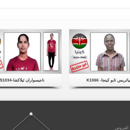
ياتريس تابو كينجا- K1066
ناجيسواران ثيلاكشا-S1034
ث العروض