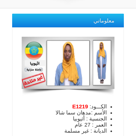
معلوماتي
الكـــود:
E1219
الأسم :مدهان سما شالا
الجنسية : أثيوبيا
العمر : 27 عام
الديانة : غير مسلمة