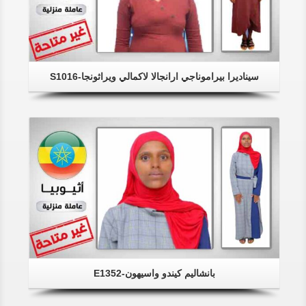
سيناديرا بيراموناجي ارانجالا لاكمالي ويراثونجا-S1016
بانشاليم كيندو واسيهون-E1352