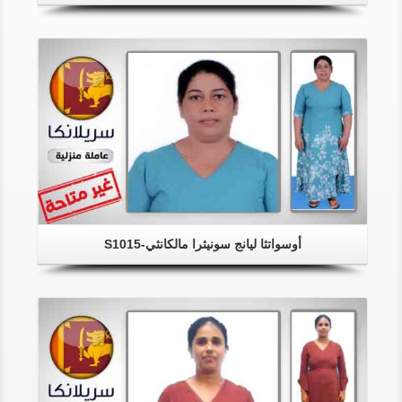
أوسواتثا ليانج سونيثرا مالكانثي-S1015