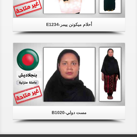
أحلام ميكونن ييمر-E1234
مست دولي-B1020