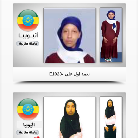
نعمة اول علي -E1023