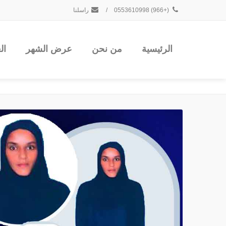
(+966) 0553610998
/
راسلنا
الرئيسية
من نحن
عرض الشهر
ال