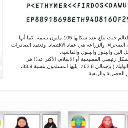
تعتبر إثيوبيا من أكثر البلدان اكتظاظا بالسكان في العالم حيث يبلغ عدد سكانها 105 مليون نسمة. كما أنها
الصحراء. والزراعة هي عماد الاقتصاد. وتعتمد الصادرات
البن والبذور والبقول والماشية.
بشكل رئيسي المسيحية أو الإسلام، الأكثر عددًا هي
المسيحية ( الأرثوذكسية الإثيوبية، البنتاي، الروم الكاثوليك ) بإجمالي 62.8٪، يليها المسلمون بنسبة 33.9،
ق الحضرية والريفية.