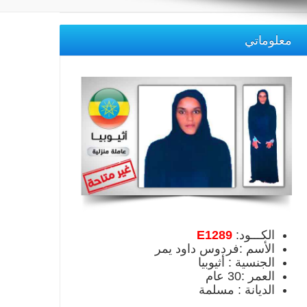
معلوماتي
الكـــود:
E1289
الأسم :فردوس داود يمر
الجنسية : أثيوبيا
العمر :30 عام
الديانة : مسلمة