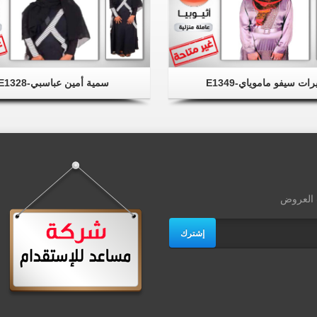
رات سيفو ماموياي-E1349
سمية أمين عباسبي-E1328
ث العروض
إشترك