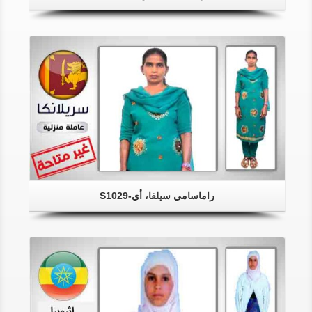
راماسامي سيلفا، أي-S1029