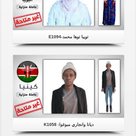
تويبا توها محمد-E1094
ديانا وانجاري مبوغوا- K1058