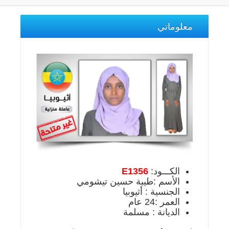
معلوماتي
الكـــود:
E1356
الأسم :طيبة حسين تيشومي
الجنسية : أثيوبيا
العمر :24 عام
الديانة : مسلمة