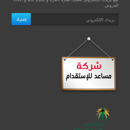
العروض
إشترك