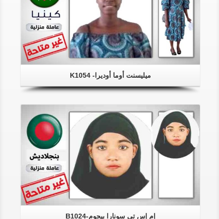
ميليسنت أوما أوديرا- K1054
إم إس تي سونارا بيجوم-B1024