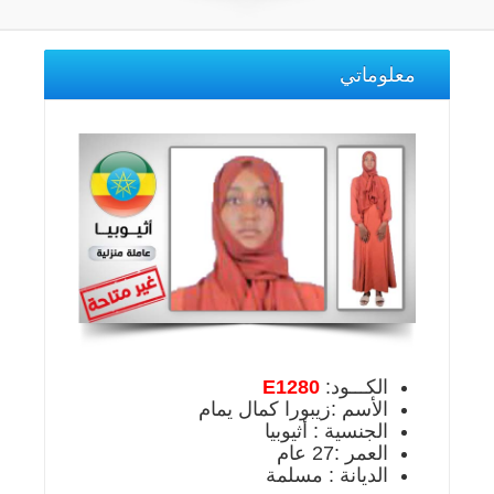
معلوماتي
الكـــود:
E1280
الأسم :زيبورا كمال يمام
الجنسية : أثيوبيا
العمر :27 عام
الديانة : مسلمة