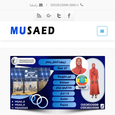
(+966) 0553610998
/
راسلنا