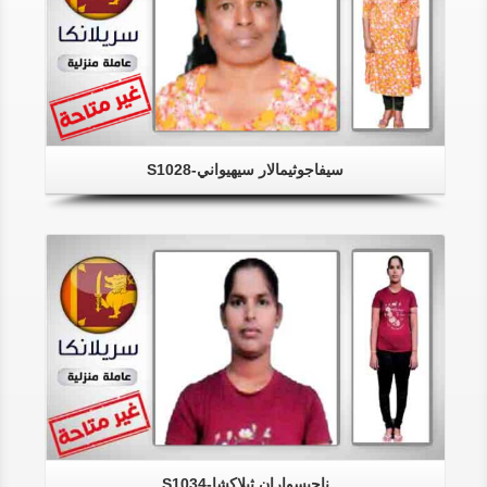
سيفاجوثيمالار سيهيواني-S1028
ناجيسواران ثيلاكشا-S1034