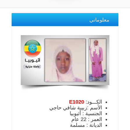
معلوماتي
الكـــود:
E1020
الأسم :زبيبة شافي حاجي
الجنسية : أثيوبيا
العمر : 22 عام
الديانة : مسلمة