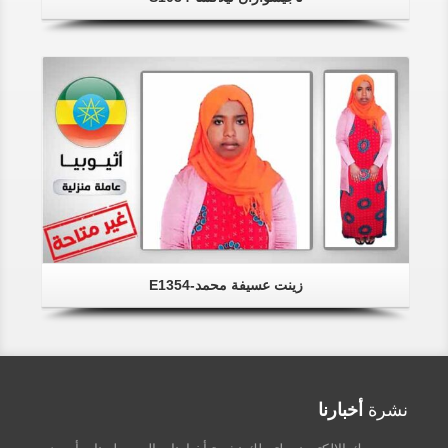
زينت عسيفة محمد-E1354
نشرة
أخبارنا