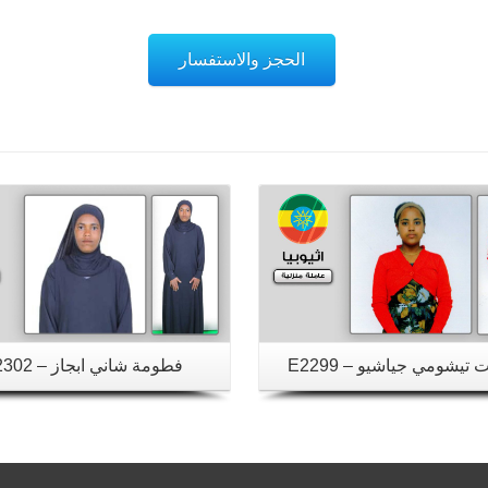
الحجز والاستفسار
تفاصيل
تفاصيل
تيشومي جياشيو – E2299
فطومة شاني ابجاز – E2302