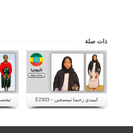
تفاصيل
ذات صلة
كيبيدي رحيما تيمسجين – E2303
تيجست 