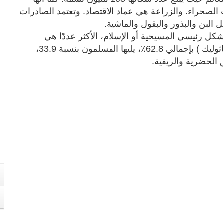
الصحراء. والزراعة هي عماد الاقتصاد. وتعتمد الصادرات
البن والبذور والبقول والماشية.
بشكل رئيسي المسيحية أو الإسلام، الأكثر عددًا هي
المسيحية ( الأرثوذكسية الإثيوبية، البنتاي، الروم الكاثوليك ) بإجمالي 62.8٪، يليها المسلمون بنسبة 33.9،
ق الحضرية والريفية.