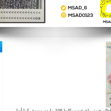
تعتبر إثيوبيا من أكثر البلدان اكتظاظا بالسكان في العالم حيث يبلغ عدد سكانها 105 مليون نسمة. كما أنها