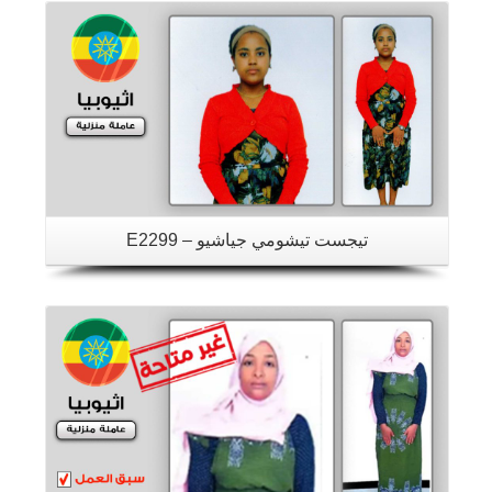
تيجست تيشومي جياشيو – E2299
تفاصيل