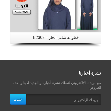
فطومة شاني ابجاز – E2302
نشرة
أخبارنا
ضع بريدك الإلكتروني لتصلك نشرة أخبارنا و الجديد لدينا و أحدث
العروض
إشترك