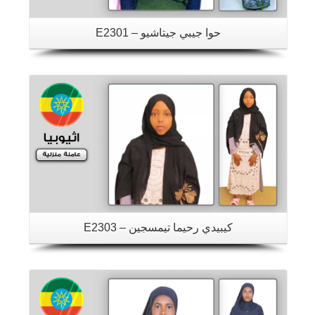
حوا جيبي جيتاشيو – E2301
تفاصيل
كيبيدي رحيما تيمسجين – E2303
تفاصيل