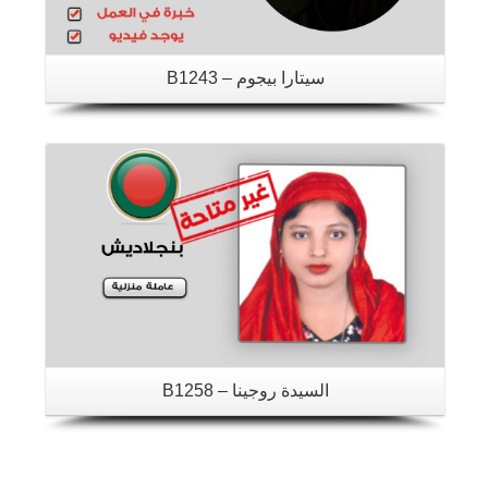
سيتارا بيجوم – B1243
تفاصيل
السيدة روجينا – B1258