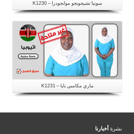
سونيا تشيجونجو موانجودزا – K1230
تفاصيل
ماري مكامبي بايا – K1231
نشرة
أخبارنا