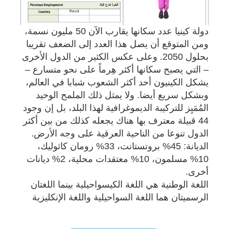
دولة كينيا عدد سكانها يقارب الآن 50 مليون نسمة،
ومن المتوقع أن يصل هذا العدد إلى الضعف تقريبا
بحلول 2050. وعلى عكس الكثير من الدول الأخرى
– التي يصبح سكانها أكثر هِرماً على نحو متسارع –
يشكل الكينيون أحد أكثر الشعوب شبابا في العالم،
وبشكل سريع أيضا. ولا يمثل ذلك الملمح الوحيد
المُمَيِز للتركيبة الديموغرافية لهذا البلد، بل إن وجود
44 قبيلة معترف بها هناك يجعله كذلك من بين أكثر
الدول تنوعا من الناحية العرقية على وجه الأرض.
الديانة: 45% بروتستانت، 33% رومان كاثوليك،
10% مسلمون، 10% معتقدات محلية، 2% ديانات
أخرى.
اللغة الوطنية هي اللغة الكيسواحيلية بينما اللغتان
الرسميتان هما اللغة السواحيلية واللغة الإنكليزية