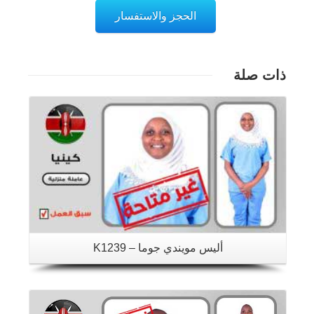
الحجز والاستفسار
ذات صلة
تفاصيل
أليس مويندي جوما – K1239
تفاصيل