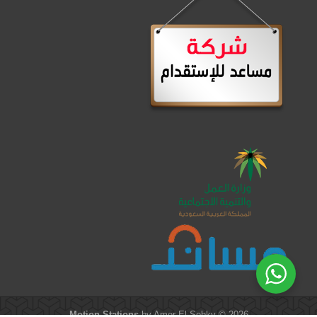
Motion Stations
by Amer El-Sobky © 2026