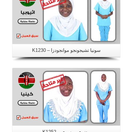
سونيا تشيجونجو موانجودزا – K1230
تفاصيل
رضوى موسوي – K1252