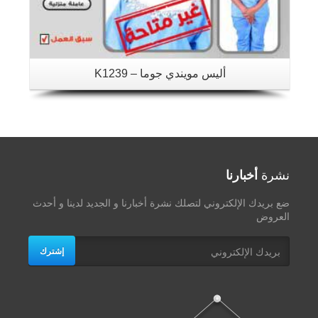
أليس مويندي جوما – K1239
نشرة
أخبارنا
ضع بريدك الإلكتروني لتصلك نشرة أخبارنا و الجديد لدينا و أحدث
العروض
إشترك