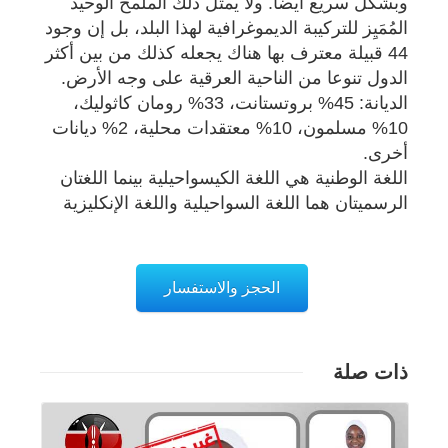
وبشكل سريع أيضا. ولا يمثل ذلك الملمح الوحيد
المُمَيِز للتركيبة الديموغرافية لهذا البلد، بل إن وجود
44 قبيلة معترف بها هناك يجعله كذلك من بين أكثر
الدول تنوعا من الناحية العرقية على وجه الأرض.
الديانة: 45% بروتستانت، 33% رومان كاثوليك،
10% مسلمون، 10% معتقدات محلية، 2% ديانات
أخرى.
اللغة الوطنية هي اللغة الكيسواحيلية بينما اللغتان
الرسميتان هما اللغة السواحيلية واللغة الإنكليزية
الحجز والاستفسار
ذات صلة
تفاصيل