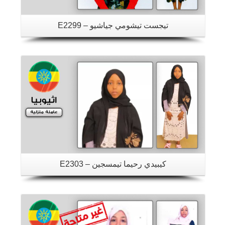
تيجست تيشومي جياشيو – E2299
تفاصيل
كيبيدي رحيما تيمسجين – E2303
تفاصيل