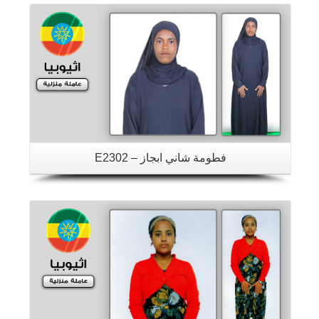
فطومة شاني ابجاز – E2302
تفاصيل