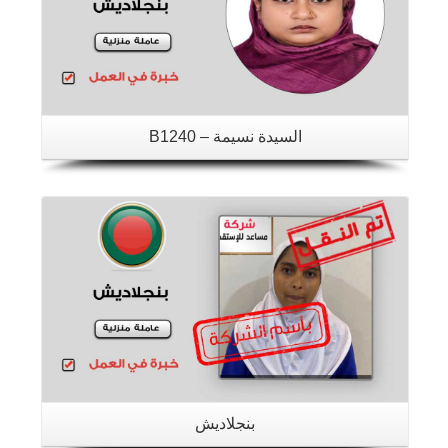
السيدة نسيمة – B1240
تفاصيل
بنجلاديش