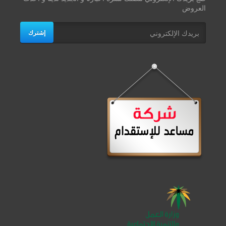
العروض
إشترك