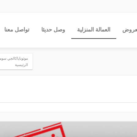
عروض
العمالة المنزلية
وصل حديثا
تواصل معنا
موثوناياكالجي سومودو 
الرئيسية