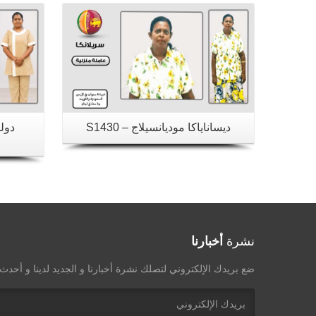
ديساناياكا موديانسيلاج – S1430
دولك
نشرة
أخبارنا
ضع بريدك الإلكتروني لتصلك نشرة أخبارنا و الجديد لدينا و أحد