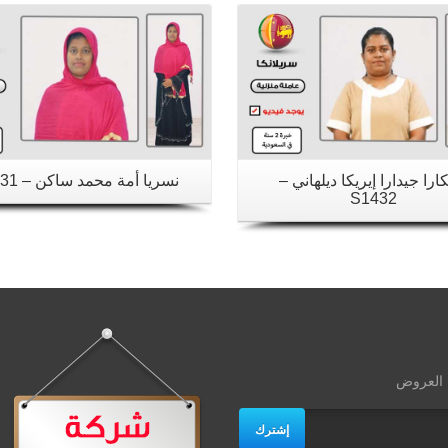
ارا جيدارا إيريكا ديلهاني –
نسريا أمة محمد ساكن – S1431
S1432
ث العروض
إشترك