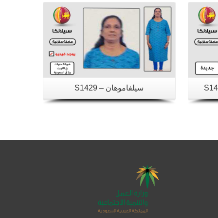
سيلفاموهان – S1429