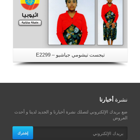
تيجست تيشومي جياشيو – E2299
نشرة
أخبارنا
ضع بريدك الإلكتروني لتصلك نشرة أخبارنا و الجديد لدينا و أحدث
العروض
إشترك