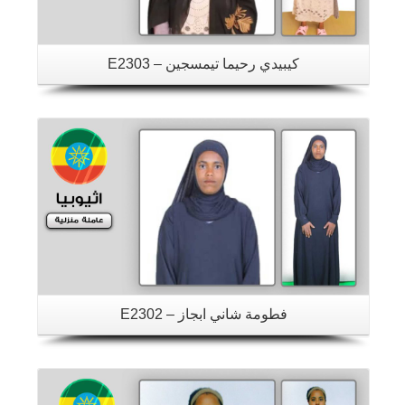
كيبيدي رحيما تيمسجين – E2303
تفاصيل
فطومة شاني ابجاز – E2302
تفاصيل