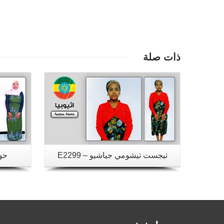
تفاصيل
ذات صلة
تيجست تيشومي جياشيو – E2299
حوا