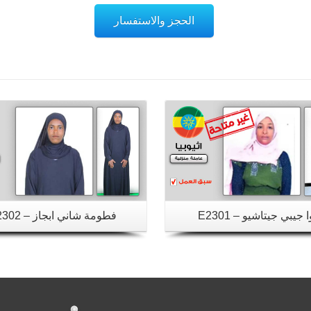
الحجز والاستفسار
تفاصيل
تفاصيل
 جيبي جيتاشيو – E2301
فطومة شاني ابجاز – E2302