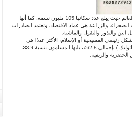
تعتبر إثيوبيا من أكثر البلدان اكتظاظا بالسكان في العالم حيث يبلغ عدد سكانها 105 مليون نسمة. كما أنها
الصحراء. والزراعة هي عماد الاقتصاد. وتعتمد الصادرات
البن والبذور والبقول والماشية.
بشكل رئيسي المسيحية أو الإسلام، الأكثر عددًا هي
المسيحية ( الأرثوذكسية الإثيوبية، البنتاي، الروم الكاثوليك ) بإجمالي 62.8٪، يليها المسلمون بنسبة 33.9،
ق الحضرية والريفية.