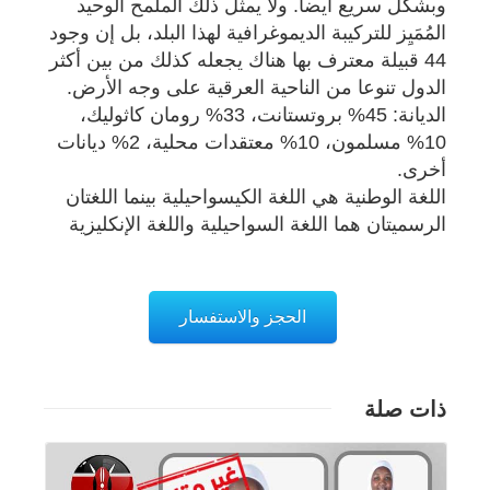
وبشكل سريع أيضا. ولا يمثل ذلك الملمح الوحيد
المُمَيِز للتركيبة الديموغرافية لهذا البلد، بل إن وجود
44 قبيلة معترف بها هناك يجعله كذلك من بين أكثر
الدول تنوعا من الناحية العرقية على وجه الأرض.
الديانة: 45% بروتستانت، 33% رومان كاثوليك،
10% مسلمون، 10% معتقدات محلية، 2% ديانات
أخرى.
اللغة الوطنية هي اللغة الكيسواحيلية بينما اللغتان
الرسميتان هما اللغة السواحيلية واللغة الإنكليزية
الحجز والاستفسار
ذات صلة
تفاصيل