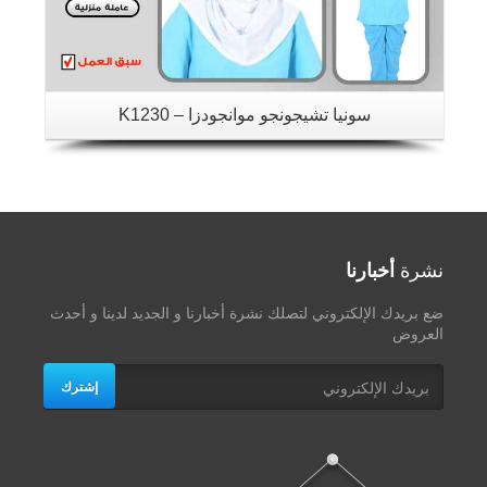
سونيا تشيجونجو موانجودزا – K1230
نشرة
أخبارنا
ضع بريدك الإلكتروني لتصلك نشرة أخبارنا و الجديد لدينا و أحدث
العروض
إشترك