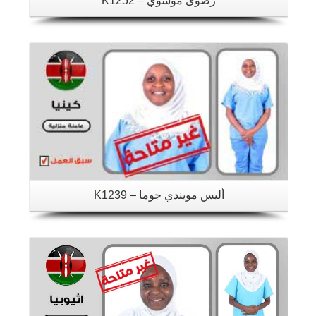
رضوى موسوي – K1252
تفاصيل
أليس مويندي جوما – K1239
تفاصيل