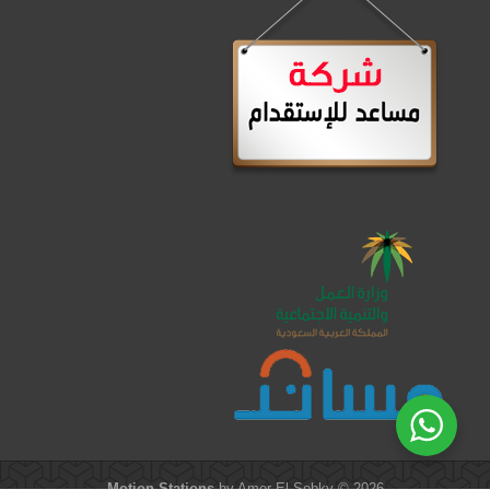
Motion Stations
by Amer El-Sobky © 2026