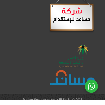
Motion Stations
by Amer El-Sobky © 2026