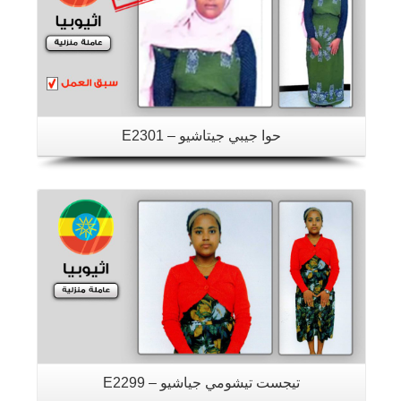
حوا جيبي جيتاشيو – E2301
تفاصيل
تيجست تيشومي جياشيو – E2299