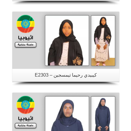
تفاصيل
كيبيدي رحيما تيمسجين – E2303
تفاصيل