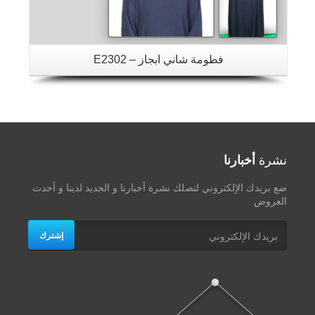
فطومة شاني ابجاز – E2302
نشرة
أخبارنا
ضع بريدك الإلكتروني لتصلك نشرة أخبارنا و الجديد لدينا و أحدث
العروض
إشترك