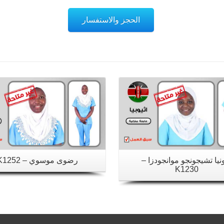
الحجز والاستفسار
تفاصيل
تفاصيل
يا تشيجونجو موانجودزا –
رضوى موسوي – K1252
K1230