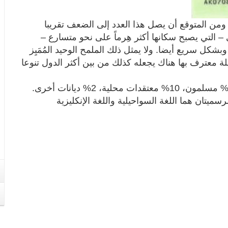
 يقارب الآن 50 مليون نسمة، ومن المتوقع أن يصل هذا العدد إلى الضعف تقريبا
أخرى – التي يصبح سكانها أكثر هِرماً على نحو متسارع –
شكل سريع أيضا. ولا يمثل ذلك الملمح الوحيد المُمَيِز
بة الديموغرافية لهذا البلد، بل إن وجود 44 قبيلة معترف بها هناك يجعله كذلك من بين أكثر الدول تنوعا
لرسميتان هما اللغة السواحيلية واللغة الإنكليزية