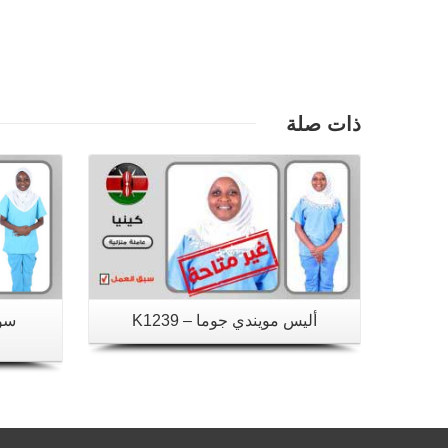
تفاصيل
ذات صلة
أليس مويندي جوما – K1239
سون