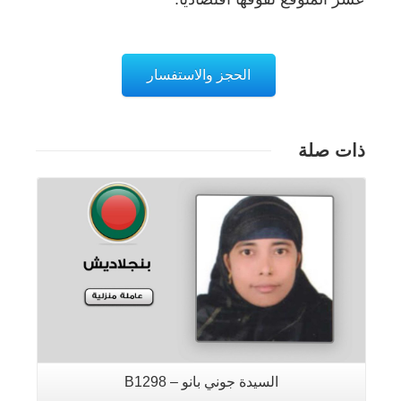
الحجز والاستفسار
ذات صلة
تفاصيل
السيدة جوني بانو – B1298