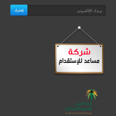
إشترك