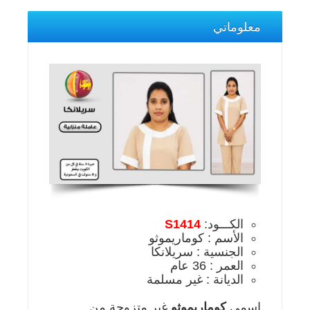
معلوماتي
الكـــود:
S1414
الأسم : كوماريموثو
الجنسية : سريلانكا
العمر : 36 عام
الديانة : غير مسلمة
إسمي
كوماريموثو
غير متزوجة من