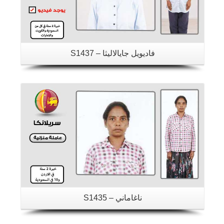
فاديويل جايالاليثا – S1437
تفاصيل
ناغاماني – S1435
تفاصيل