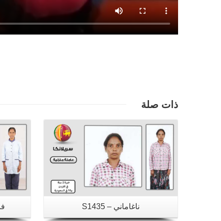
تفاصيل
ذات صلة
ناغاماني – S1435
فاد