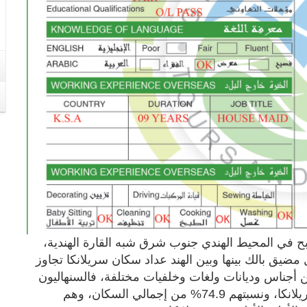
بح في المحيط الهندي جنوب شرق شبه القارة الهندية،
ويفصل مضيق بالك بينها وبين الهند عداد سكان سريلانكا تجاوز
من أجناس وديانات ولغات وخلفيات مختلفة، فالسنهاليون
يشكلون أكبر مجموعة من الشعوب التي تقطن سريلانكا، ونسبتهم 74.9% من إجمالي السكان، وهم