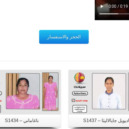
الحجز والاستفسار
تفاصيل
تفاصيل
يويل جايالاليثا – S1437
ناغاماني – S1434