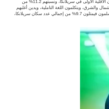
منتشرون في 25 محافظة، وأما التامليون فيشكلون الأقلية الأولى في سريلانكا، ونسبتهم 11.2% من
ل والشرق، ويتكلمون اللغة التاملية، ويدين أغلبهم
بالديانة الهندوسية، و10% منهم مسيحيون. أما المسلمون فيمثلون 9.7% من إجمالي عدد سكان سريلانكا،