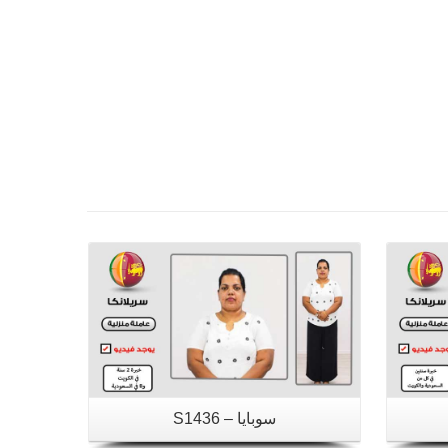
تفاصيل
سوبايا – S1436