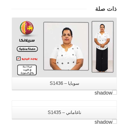
ذات صلة
تفاصيل
تفاصيل
سوبايا – S1436
تفاصيل
ناغاماني – S1435