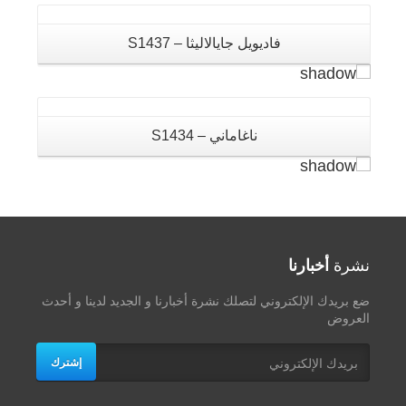
تفاصيل
فاديويل جايالاليثا – S1437
ناغاماني – S1434
نشرة
أخبارنا
ضع بريدك الإلكتروني لتصلك نشرة أخبارنا و الجديد لدينا و أحدث
العروض
إشترك