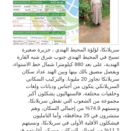
سريلانكا، لؤلؤة المحيط الهندي ، جزيرة صغيرة
تسبح في المحيط الهندي جنوب شرق شبه القارة
الهندية، على بعد 880 كيلومترا شمال خط الاستواء،
ويفصل مضيق بالك بينها وبين الهند عداد سكان
سريلانكا تجاوز 20 مليونا، والتركيب السكاني
السريلانكي يتكون من أجناس وديانات ولغات
وخلفيات مختلفة، فالسنهاليون يشكلون أكبر
مجموعة من الشعوب التي تقطن سريلانكا،
ونسبتهم 74.9% من إجمالي السكان، وهم
منتشرون في 25 محافظة، وأما التامليون
فيشكلون الأقلية الأولى في سريلانكا، ونسبتهم
11.2% من إجمالي السكان، ويسكن أغلبيتهم في