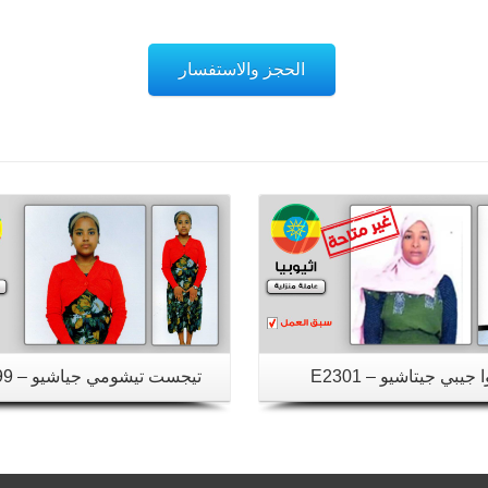
الحجز والاستفسار
تفاصيل
تفاصيل
 جيبي جيتاشيو – E2301
تيجست تيشومي جياشيو – E2299