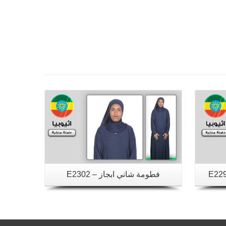
تفاصيل
فطومة شاني ابجاز – E2302