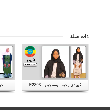
تفاصيل
ذات صلة
كيبيدي رحيما تيمسجين – E2303
حوا