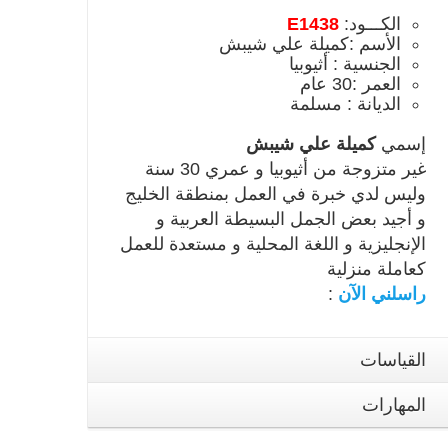
الكـــود:
E1438
الأسم :كميلة علي شيبش
الجنسية : أثيوبيا
العمر :30 عام
الديانة : مسلمة
إسمي
كميلة علي شيبش
غير متزوجة من أثيوبيا و عمري 30 سنة
وليس لدي خبرة في العمل بمنطقة الخليج
و أجيد بعض الجمل البسيطة العربية و
الإنجليزية و اللغة المحلية و مستعدة للعمل
كعاملة منزلية
راسلني الآن
:
القياسات
المهارات