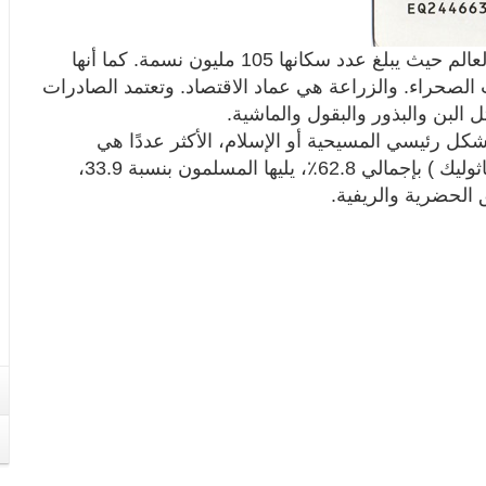
تعتبر إثيوبيا من أكثر البلدان اكتظاظا بالسكان في العالم حيث يبلغ عدد سكانها 105 مليون نسمة. كما أنها
الصحراء. والزراعة هي عماد الاقتصاد. وتعتمد الصادرات
البن والبذور والبقول والماشية.
بشكل رئيسي المسيحية أو الإسلام، الأكثر عددًا هي
المسيحية ( الأرثوذكسية الإثيوبية، البنتاي، الروم الكاثوليك ) بإجمالي 62.8٪، يليها المسلمون بنسبة 33.9،
ق الحضرية والريفية.