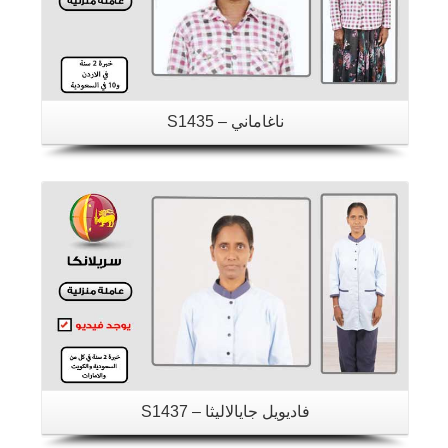
ناغاماني – S1435
تفاصيل
فاديويل جايالاليثا – S1437