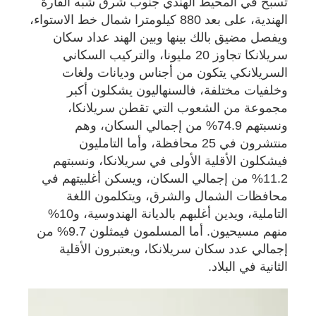
تسبح في المحيط الهندي جنوب شرق شبه القارة
الهندية، على بعد 880 كيلومترا شمال خط الاستواء،
ويفصل مضيق بالك بينها وبين الهند عداد سكان
سريلانكا تجاوز 20 مليونا، والتركيب السكاني
السريلانكي يتكون من أجناس وديانات ولغات
وخلفيات مختلفة، فالسنهاليون يشكلون أكبر
مجموعة من الشعوب التي تقطن سريلانكا،
ونسبتهم 74.9% من إجمالي السكان، وهم
منتشرون في 25 محافظة، وأما التامليون
فيشكلون الأقلية الأولى في سريلانكا، ونسبتهم
11.2% من إجمالي السكان، ويسكن أغلبيتهم في
محافظات الشمال والشرق، ويتكلمون اللغة
التاملية، ويدين أغلبهم بالديانة الهندوسية، و10%
منهم مسيحيون. أما المسلمون فيمثلون 9.7% من
إجمالي عدد سكان سريلانكا، ويعتبرون الأقلية
الثانية في البلاد.