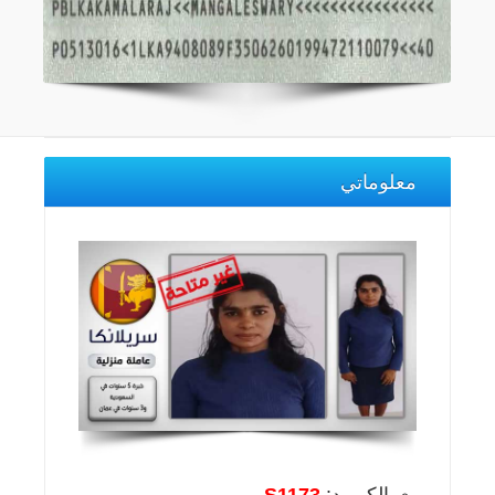
معلوماتي
الكـــود:
S1173