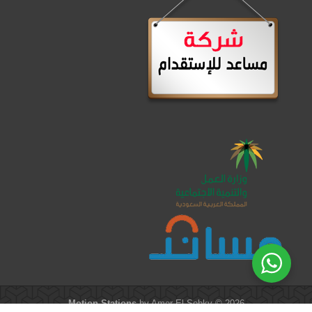
Motion Stations
by Amer El-Sobky © 2026