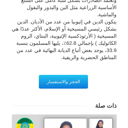
وتعتمد الصادرات بشكل شبه كامل على السلع
الأساسية الزراعية مثل البن والبذور والبقول
والماشية.
يتكون الدين في إثيوبيا من عدد من الأديان. الدين
بشكل رئيسي المسيحية أو الإسلام، الأكثر عددًا هي
المسيحية ( الأرثوذكسية الإثيوبية، البنتاي، الروم
الكاثوليك ) بإجمالي 62.8٪، يليها المسلمون بنسبة
33.9، يوجد بعض أتباع الديانة البهائية في عدد من
المناطق الحضرية والريفية.
الحجز والاستفسار
ذات صلة
تفاصيل