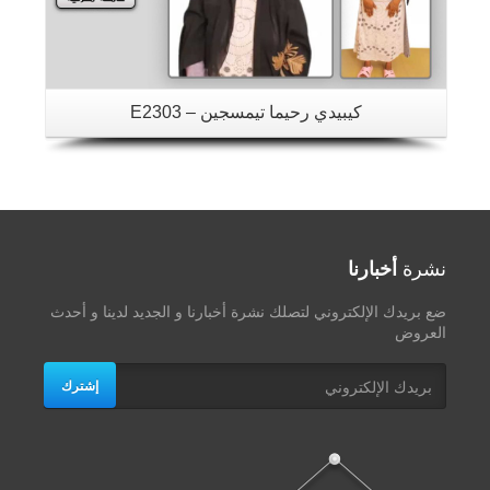
كيبيدي رحيما تيمسجين – E2303
نشرة
أخبارنا
ضع بريدك الإلكتروني لتصلك نشرة أخبارنا و الجديد لدينا و أحدث
العروض
إشترك