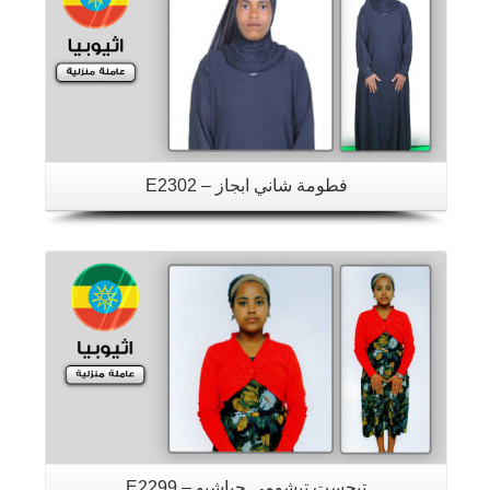
فطومة شاني ابجاز – E2302
تفاصيل
تيجست تيشومي جياشيو – E2299