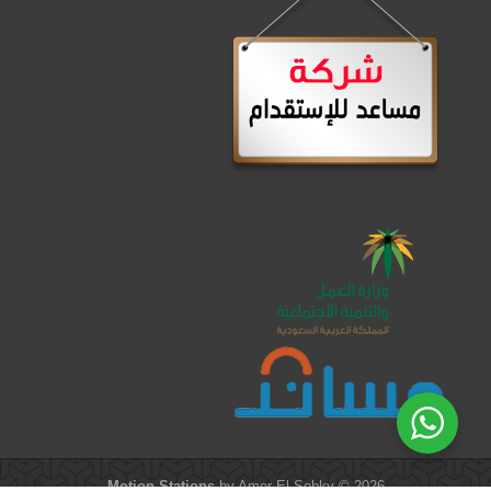
Motion Stations
by Amer El-Sobky © 2026