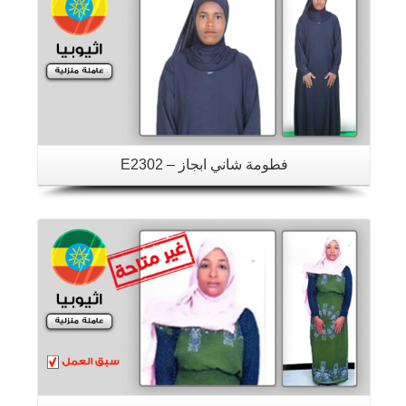
فطومة شاني ابجاز – E2302
تفاصيل