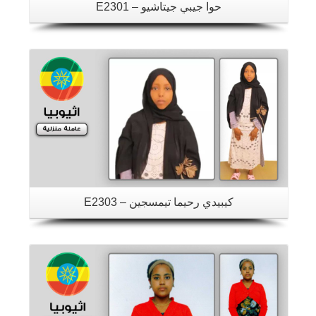
حوا جيبي جيتاشيو – E2301
تفاصيل
كيبيدي رحيما تيمسجين – E2303
تفاصيل