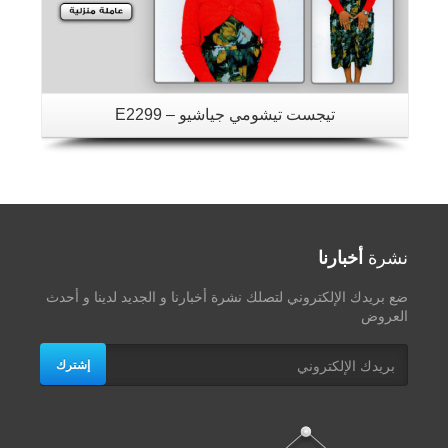
تيجست تيشومي جياشيو – E2299
نشرة
أخبارنا
ضع بريدك الإلكتروني لتصلك نشرة أخبارنا و الجديد لدينا و أحدث
العروض
إشترك