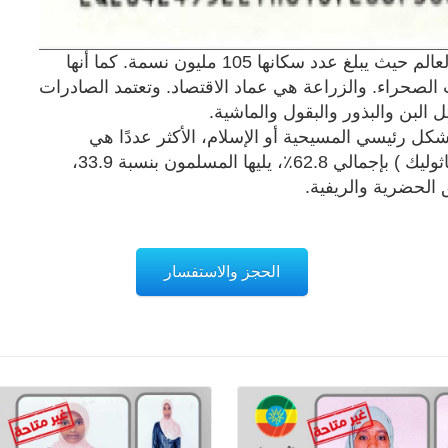
تعتبر إثيوبيا من أكثر البلدان اكتظاظا بالسكان في العالم حيث يبلغ عدد سكانها 105 مليون نسمة. كما أنها
الصحراء. والزراعة هي عماد الاقتصاد. وتعتمد الصادرات
البن والبذور والبقول والماشية.
بشكل رئيسي المسيحية أو الإسلام، الأكثر عددًا هي
المسيحية ( الأرثوذكسية الإثيوبية، البنتاي، الروم الكاثوليك ) بإجمالي 62.8٪، يليها المسلمون بنسبة 33.9،
ق الحضرية والريفية.
الحجز والاستفسار
تفاصيل
تفاصيل