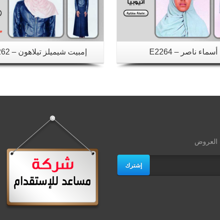
أسماء ناصر – E2264
إمبيت شيميلز تيلاهون – E2262
ث العروض
إشترك