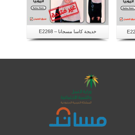
خديجة كاسا مسجانا – E2268