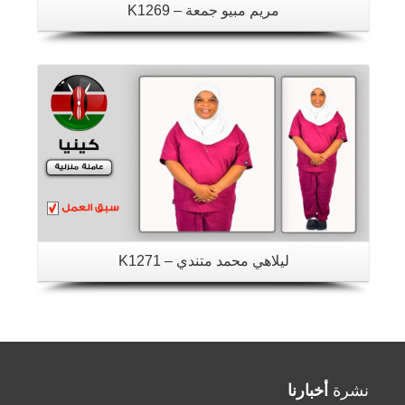
مريم مبيو جمعة – K1269
تفاصيل
ليلاهي محمد متندي – K1271
نشرة
أخبارنا