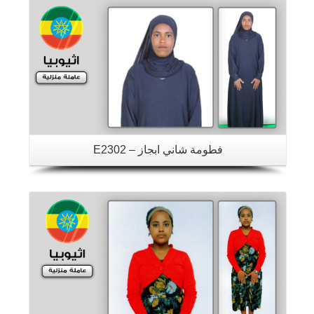
فطومة شاني ابجاز – E2302
تفاصيل