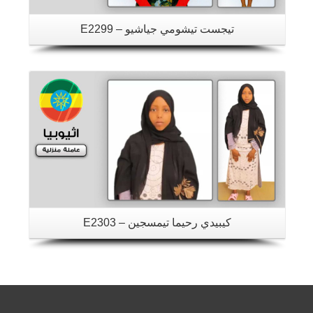
تيجست تيشومي جياشيو – E2299
تفاصيل
كيبيدي رحيما تيمسجين – E2303