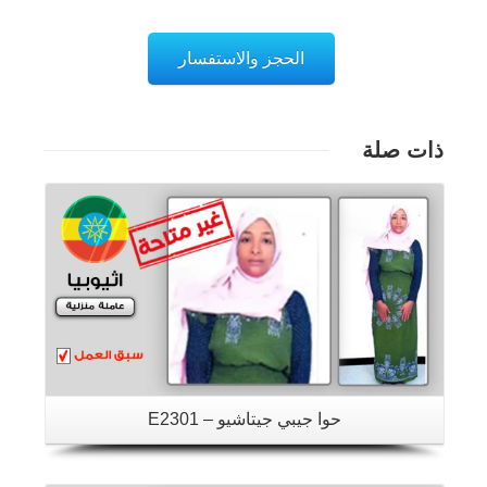
الحجز والاستفسار
ذات صلة
تفاصيل
حوا جيبي جيتاشيو – E2301
تفاصيل