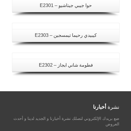
حوا جيبي جيتاشيو – E2301
تفاصيل
كيبيدي رحيما تيمسجين – E2303
فطومة شاني ابجاز – E2302
نشرة
أخبارنا
ضع بريدك الإلكتروني لتصلك نشرة أخبارنا و الجديد لدينا و أحدث
العروض