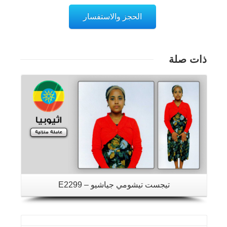
الحجز والاستفسار
ذات صلة
تفاصيل
تفاصيل
تيجست تيشومي جياشيو – E2299
تفاصيل