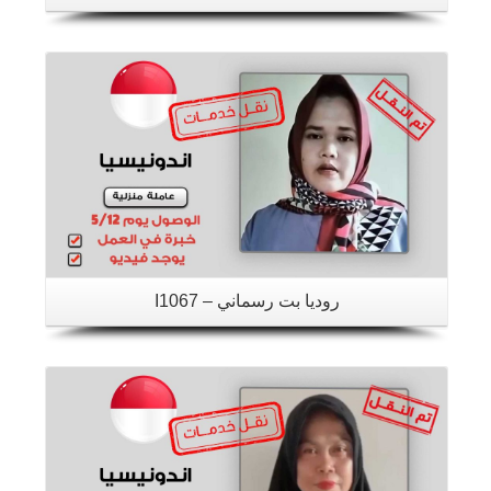
تفاصيل
روديا بت رسماني – I1067
تفاصيل