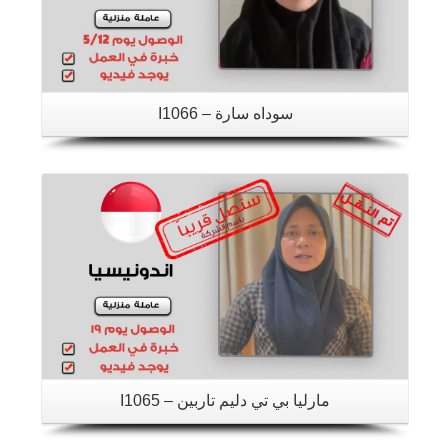
سوداه سارة – I1066
تفاصيل
مارليا بي تي دليم تاربين – I1065