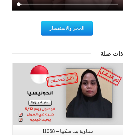
الحجز والاستفسار
ذات صلة
تفاصيل
سباوية بت سكييا – I1068