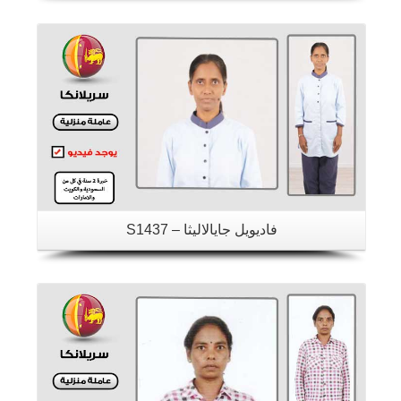
تفاصيل
فاديويل جايالاليثا – S1437
تفاصيل