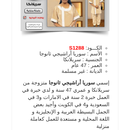
الكـــود:
S1288
الأسم : سوريا أراشيجي ثانوجا
الجنسية : سريلانكا
العمر : 47 عام
الديانة : غير مسلمة
إسمي
سوريا أراشيجي ثانوجا
متزوجة من
سريلانكا و عمري 47 سنة و لدي خبرة في
العمل خبرة 2 سنة في الامارات و3 في
السعودية و4 في الكويت وأجيد بعض
الجمل البسيطة العربية و الإنجليزية و
اللغة المحلية و مستعدة للعمل كعاملة
منزلية