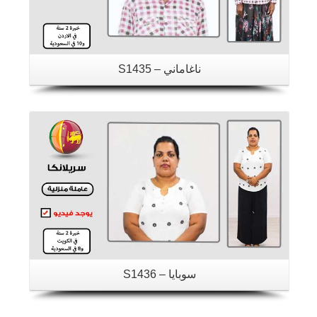
ناغاماني – S1435
تفاصيل
سوبايا – S1436