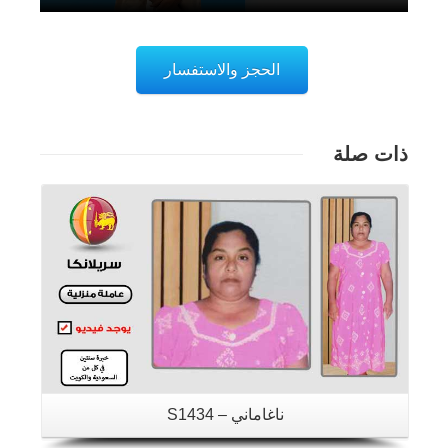
الحجز والاستفسار
ذات صلة
تفاصيل
ناغاماني – S1434