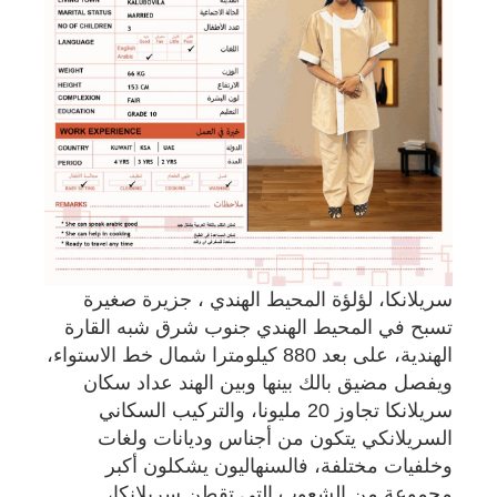
سريلانكا، لؤلؤة المحيط الهندي ، جزيرة صغيرة
تسبح في المحيط الهندي جنوب شرق شبه القارة
الهندية، على بعد 880 كيلومترا شمال خط الاستواء،
ويفصل مضيق بالك بينها وبين الهند عداد سكان
سريلانكا تجاوز 20 مليونا، والتركيب السكاني
السريلانكي يتكون من أجناس وديانات ولغات
وخلفيات مختلفة، فالسنهاليون يشكلون أكبر
مجموعة من الشعوب التي تقطن سريلانكا،