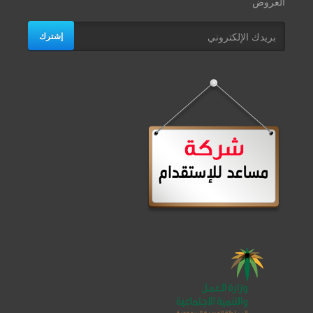
العروض
إشترك