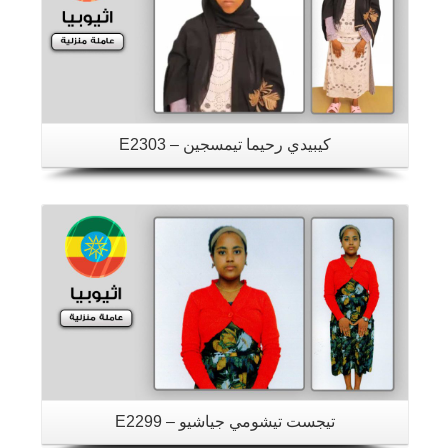
كيبيدي رحيما تيمسجين – E2303
تفاصيل
تيجست تيشومي جياشيو – E2299