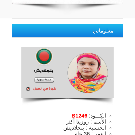
معلوماتي
الكـــود:
B1246
الأسم : روزينا أكثر
الجنسية : بنجلاديش
العمر : 36 عام