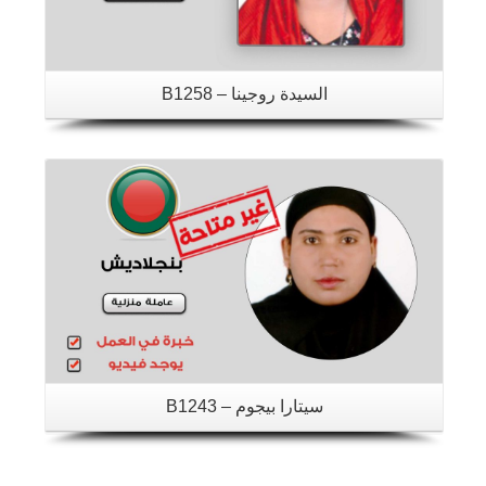
السيدة روجينا – B1258
تفاصيل
سيتارا بيجوم – B1243