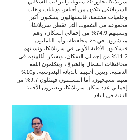
سريلانكا تجاوز 20 مليونا، والتركيب السكاني
السريلانكي يتكون من أجناس وديانات ولغات
وخلفيات مختلفة، فالسنهاليون يشكلون أكبر
مجموعة من الشعوب التي تقطن سريلانكا،
ونسبتهم 74.9% من إجمالي السكان، وهم
منتشرون في 25 محافظة، وأما التامليون
فيشكلون الأقلية الأولى في سريلانكا، ونسبتهم
11.2% من إجمالي السكان، ويسكن أغلبيتهم في
محافظات الشمال والشرق، ويتكلمون اللغة
التاملية، ويدين أغلبهم بالديانة الهندوسية، و10%
منهم مسيحيون. أما المسلمون فيمثلون 9.7% من
إجمالي عدد سكان سريلانكا، ويعتبرون الأقلية
الثانية في البلاد.