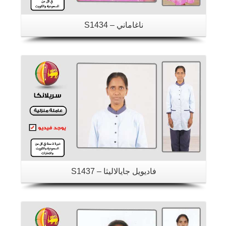
ناغاماني – S1434
تفاصيل
فاديويل جايالاليثا – S1437
تفاصيل