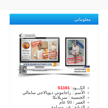
معلوماتي
الكـــود:
S1161
الأسم : راجاموني ديويالاجي سامالي
الجنسية : سريلانكا
العمر : 50 عام
الديانة : غير مسلمة