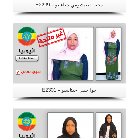
تيجست تيشومي جياشيو – E2299
تفاصيل
حوا جيبي جيتاشيو – E2301
تفاصيل