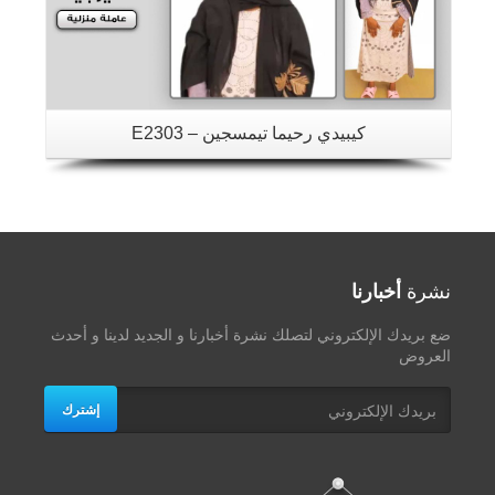
كيبيدي رحيما تيمسجين – E2303
نشرة
أخبارنا
ضع بريدك الإلكتروني لتصلك نشرة أخبارنا و الجديد لدينا و أحدث
العروض
إشترك