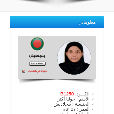
معلوماتي
الكـــود:
B1250
الأسم : جوليا أكتر
الجنسية : بنجلاديش
العمر : 27 عام