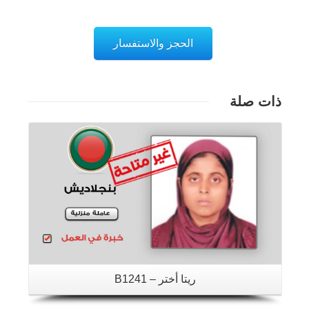
الحجز والاستفسار
ذات صلة
تفاصيل
ريتا أختر – B1241