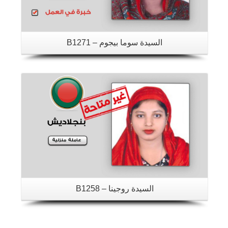
السيدة سوما بيجوم – B1271
تفاصيل
السيدة روجينا – B1258