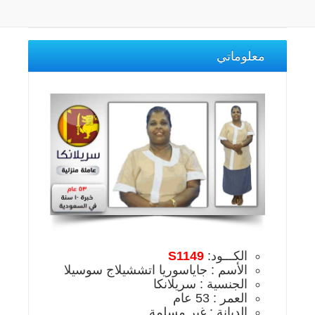
معلوماتي
الكـــود:
S1149
الأسم : جاياسوريا اتششيلاج سوسيلا
الجنسية : سريلانكا
العمر : 53 عام
الديانة : غير مسلمة