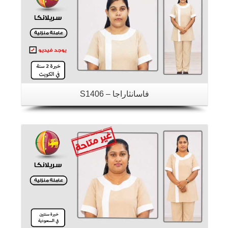
فاسانثاراجا – S1406
تفاصيل