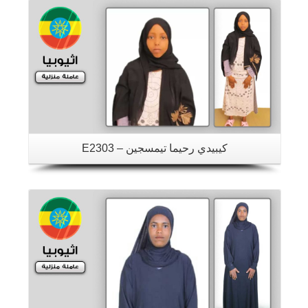
كيبيدي رحيما تيمسجين – E2303
تفاصيل