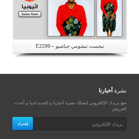
تيجست تيشومي جياشيو – E2299
نشرة
أخبارنا
ضع بريدك الإلكتروني لتصلك نشرة أخبارنا و الجديد لدينا و أحدث
العروض
إشترك