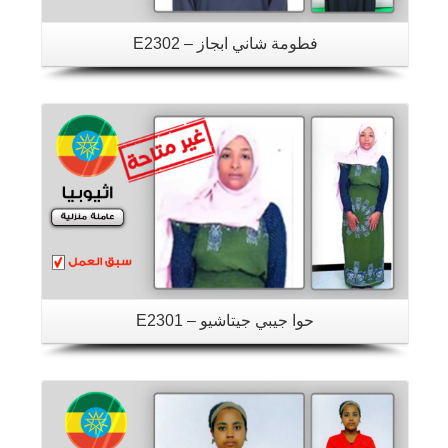
فطومة شاني ابجاز – E2302
تفاصيل
حوا جيبي جيتاشيو – E2301
تفاصيل