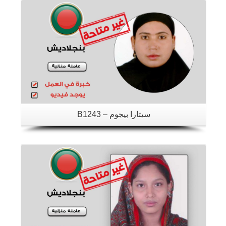
سيتارا بيجوم – B1243
تفاصيل