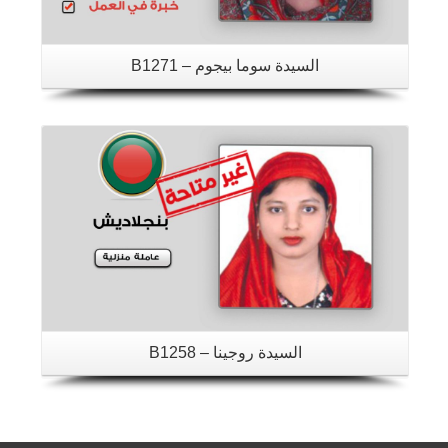
السيدة سوما بيجوم – B1271
تفاصيل
السيدة روجينا – B1258