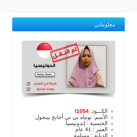
معلوماتي
الكـــود:
I1054
الأسم: توتياه بي تي أجانج بينجول
الجنسية : إندونيسيا
العمر : 41 عام
الديانة : مسلمة