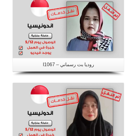
روديا بت رسماني – I1067
تفاصيل