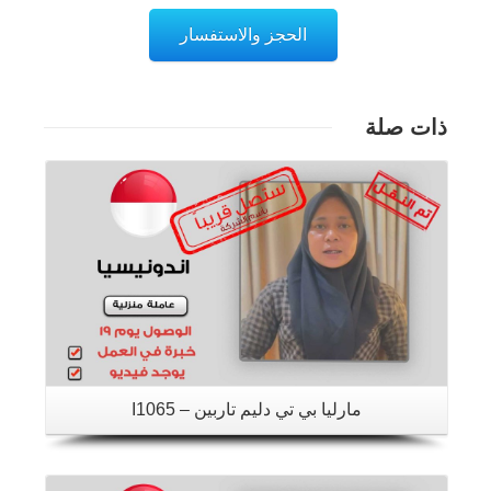
الحجز والاستفسار
ذات صلة
تفاصيل
مارليا بي تي دليم تاربين – I1065
تفاصيل