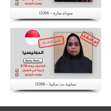
سوداه سارة – I1066
تفاصيل
سباوية بت سكييا – I1068