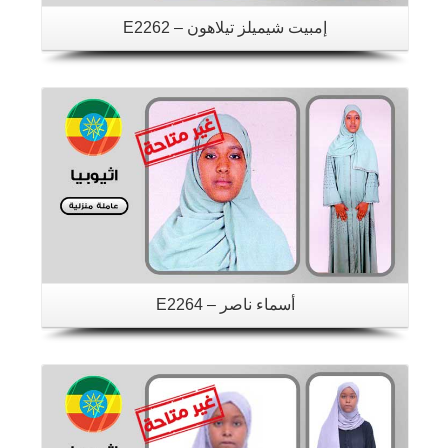
إمبيت شيميلز تيلاهون – E2262
تفاصيل
أسماء ناصر – E2264
تفاصيل