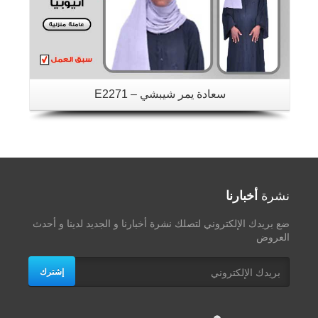
سعادة يمر شيبشي – E2271
نشرة
أخبارنا
ضع بريدك الإلكتروني لتصلك نشرة أخبارنا و الجديد لدينا و أحدث
العروض
إشترك